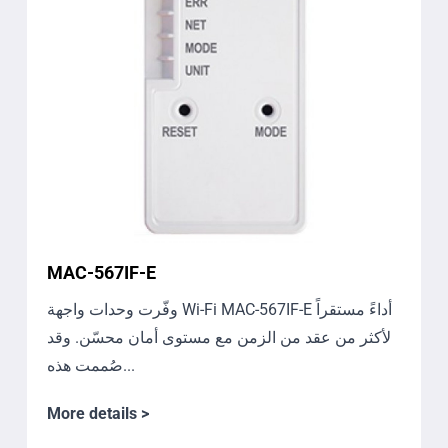
MAC-567IF-E
وفّرت وحدات واجهة Wi-Fi ‏MAC-567IF-E أداءً مستقراً
لأكثر من عقد من الزمن مع مستوى أمان محسّن. وقد
صُممت هذه...
More details >