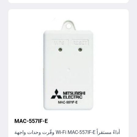
MAC-557IF-E
وفّرت وحدات واجهة Wi-Fi ‏MAC-557IF-E أداءً مستقراً