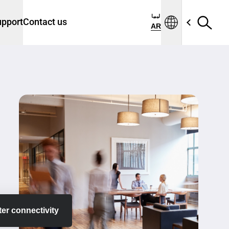
ليبيا
pport
Contact us
AR
er connectivity