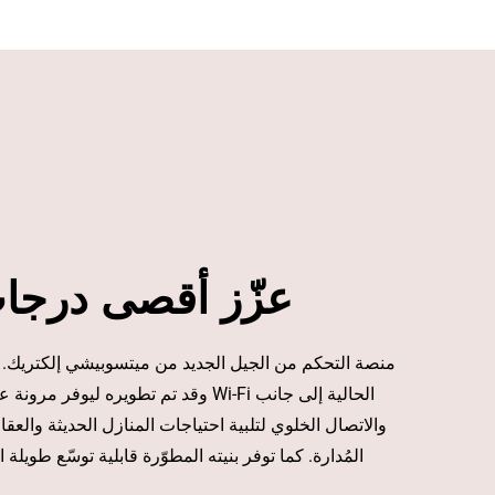
عزّز أقصى درجا
وقد تم تطويره ليوفر مرونة عالية، حيث يدع
المُدارة. كما توفر بنيته المطوّرة قابلية توسّع طويلة ا