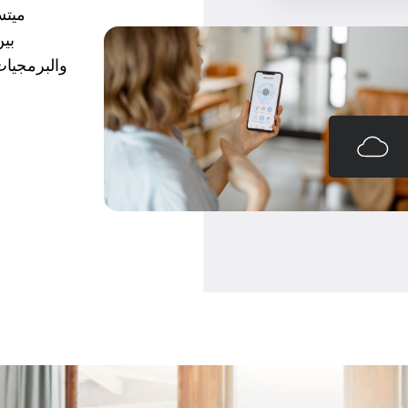
ميتس
والبرمجيات