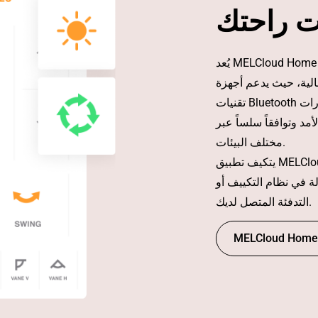
ت راحتك
يُعد MELCloud Home منصة التحكم من الجيل الجديد من ميتسوبيشي إلكتريك.
م أجهزة Wi-Fi الحالية إلى جانب
تقنيات Bluetooth والاتصال الخلوي لتلبية احتياجات المنازل الحديثة والعقارات
لأمد وتوافقاً سلساً عبر
مختلف البيئات.
يتكيف تطبيق MELCloud Home مع جميع الأجهزة، سواء الهاتف أو الجهاز
لة في نظام التكييف أو
التدفئة المتصل لديك.
MELCloud Home