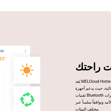
ت راحتك
يُعد MELCloud Home منصة التحكم من الجيل الجديد من ميتسوبيشي إلكتريك.
م أجهزة Wi-Fi الحالية إلى جانب
تقنيات Bluetooth والاتصال الخلوي لتلبية احتياجات المنازل الحديثة والعقارات
لأمد وتوافقاً سلساً عبر
مختلف البيئات.