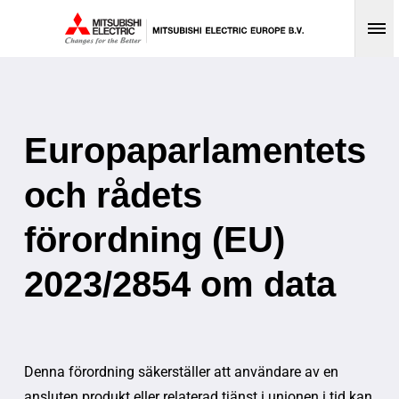
Op
Europaparlamentets
och rådets
förordning (EU)
2023/2854 om data
Denna förordning säkerställer att användare av en
ansluten produkt eller relaterad tjänst i unionen i tid kan