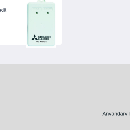
udit
Användarvil