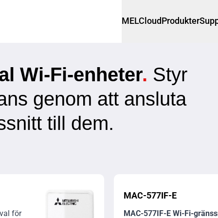
MELCloud
Produkter
Supp
l Wi-Fi-enheter
.
Styr
tans genom att ansluta
nitt till dem.
MAC-577IF-E
 val för
MAC-577IF-E Wi-Fi-gränss