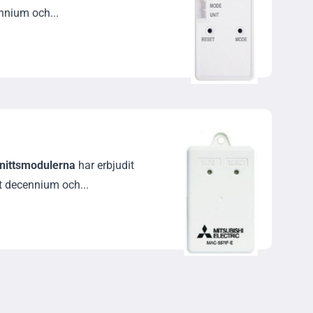
nnium och...
nittsmodulerna
har erbjudit
tt decennium och...