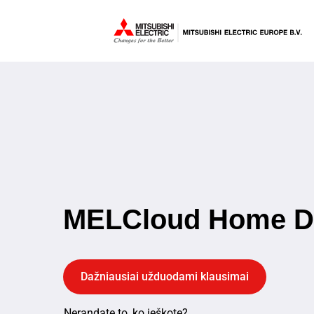
MELCloud Home 
Dažniausiai užduodami klausimai
Nerandate to, ko ieškote?