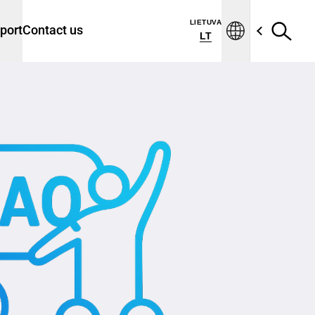
LIETUVA
port
Contact us
LT