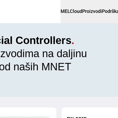
MELCloud
Proizvodi
Podršk
l Controllers
.
izvodima na daljinu
 od naših MNET