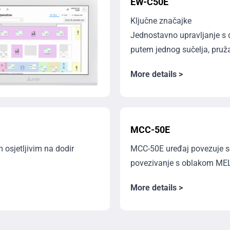
EW-C50E
Ključne značajke
Jednostavno upravljanje s d
putem jednog sučelja, pružaj
More details >
MCC-50E
m osjetljivim na dodir
MCC-50E uređaj povezuje s
povezivanje s oblakom MEL
More details >