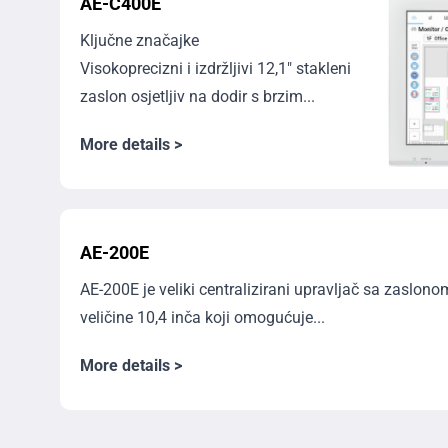
AE-C400E
Ključne značajke
Visokoprecizni i izdržljivi 12,1" stakleni
zaslon osjetljiv na dodir s brzim...
More details >
AE-200E
AE-200E je veliki centralizirani upravljač sa zaslono
veličine 10,4 inča koji omogućuje...
More details >