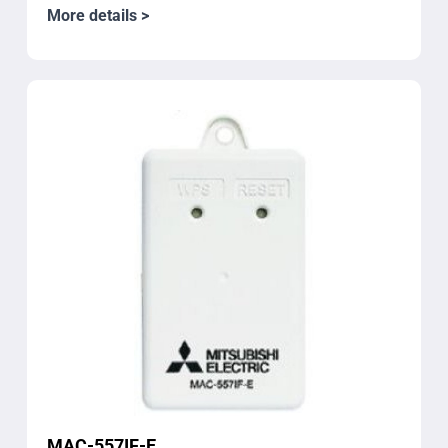
More details >
MAC-557IF-E