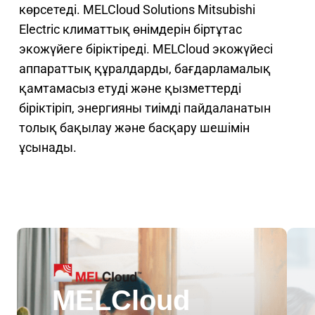
көрсетеді. MELCloud Solutions Mitsubishi
Electric климаттық өнімдерін біртұтас
экожүйеге біріктіреді. MELCloud экожүйесі
аппараттық құралдарды, бағдарламалық
қамтамасыз етуді және қызметтерді
біріктіріп, энергияны тиімді пайдаланатын
толық бақылау және басқару шешімін
ұсынады.
MELCloud