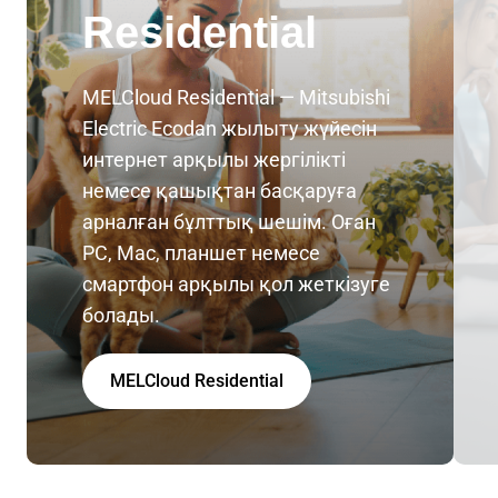
Residential
MELCloud Residential — Mitsubishi
Electric Ecodan жылыту жүйесін
интернет арқылы жергілікті
немесе қашықтан басқаруға
арналған бұлттық шешім. Оған
PC, Mac, планшет немесе
смартфон арқылы қол жеткізуге
болады.
MELCloud Residential