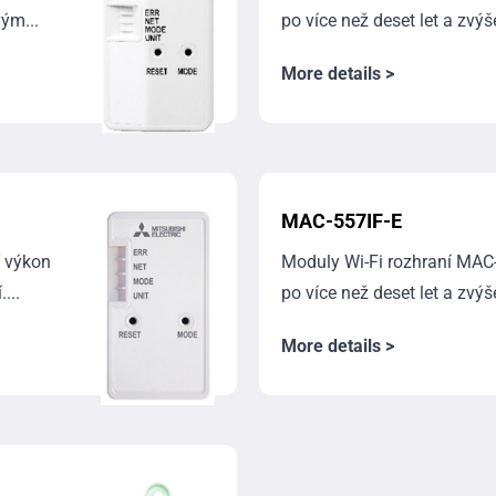
ým...
po více než deset let a zvý
More details >
MAC-557IF-E
í výkon
Moduly Wi-Fi rozhraní MAC-
...
po více než deset let a zvý
More details >