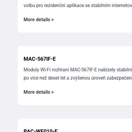
volbu pro rezidenční aplikace se stabilním internetov
More details >
MAC-567IF-E
Moduly Wi-Fi rozhraní MAC-567IF-E nabízely stabiln
po více než deset let a zvýšenou úroveň zabezpečení.
More details >
PAC-WF010-E