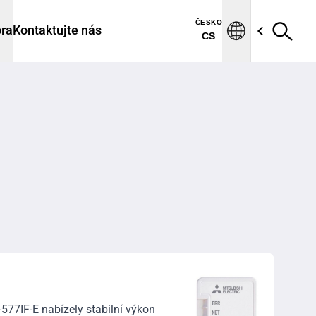
ČESKO
ra
Kontaktujte nás
CS
577IF-E nabízely stabilní výkon