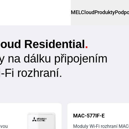
MELCloud
Produkty
Podpo
loud Residential
.
y na dálku připojením
-Fi rozhraní.
MAC-577IF-E
ivou
Moduly Wi-Fi rozhraní MAC-