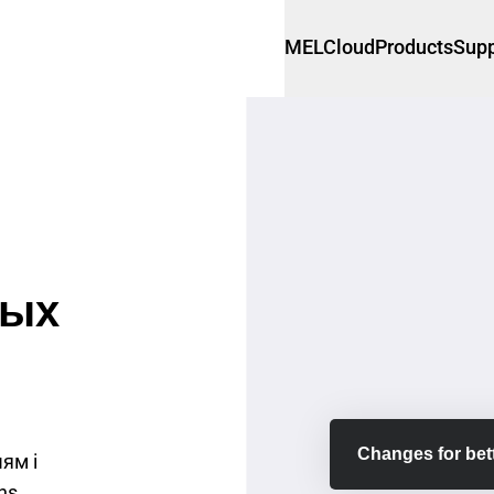
MELCloud
Products
Supp
ных
Changes for bett
ям і
ns