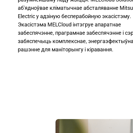
аб'ядноўвае кліматычнае абсталяванне Mitsu
Electric у адзіную бесперабойную экасістэму.
Экасістэма MELCloud інтэгруе апаратнае
забеспячэнне, праграмнае забеспячэнне і сэр
забяспечыць комплекснае, энергаэфектыўн
рашэнне для маніторынгу і кіравання.