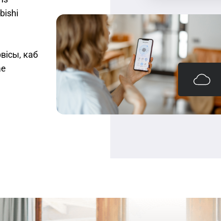
bishi
вісы, каб
ае