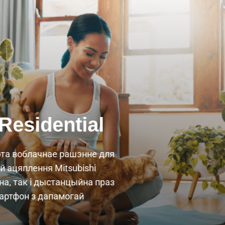
esidential
гэта воблачнае рашэнне для
й ацяплення Mitsubishi
ьна, так і дыстанцыйна праз
мартфон з дапамогай