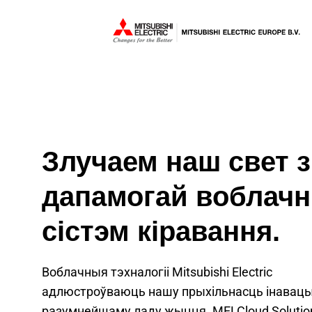
Злучаем наш свет з
дапамогай воблач
сістэм кіравання.
Воблачныя тэхналогіі Mitsubishi Electric
адлюстроўваюць нашу прыхільнасць інавацы
разумнейшаму ладу жыцця. MELCloud Solutio