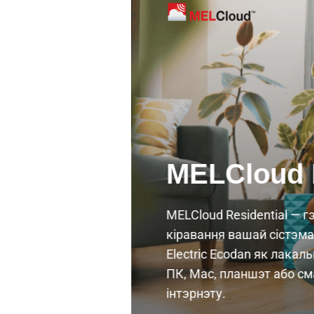
MELCloud R
MELCloud Residential — 
кіравання вашай сістэма
Electric Ecodan як лакал
ПК, Mac, планшэт або с
інтэрнэту.